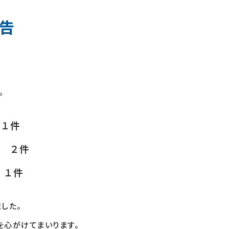
報告
。
 １件
２件
 １件
した。
を心がけてまいります。