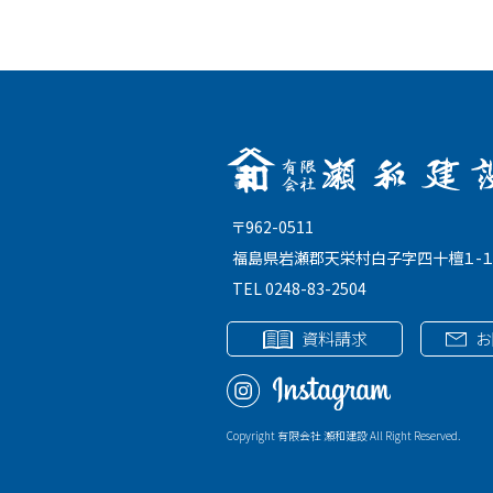
〒962-0511
福島県岩瀬郡天栄村白子字四十檀１-
TEL 0248-83-2504
資料請求
お
Copyright 有限会社 瀬和建設 All Right Reserved.